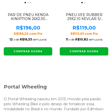
PAR DE PNEU KENDA
PNEU VEE RUBBER
KINIPTION 26X2.30
29X2.10 KEVLAR S/
(ROSA)
ARAME (PRETO)
R$196,00
R$119,00
R$186,20
com
Pix
R$113,05
com
Pix
12
x de
R$16,33
sem juros
11
x de
R$10,82
sem juros
COMPRAR AGORA
COMPRAR AGORA
Portal Wheeling
O Portal Wheeling nasceu em 2013, movido pela paixão
pelo Wheeling Bike e pelo desejo de fortalecer essa
modalidade no Brasil e no mundo. Fundado por Edmilson