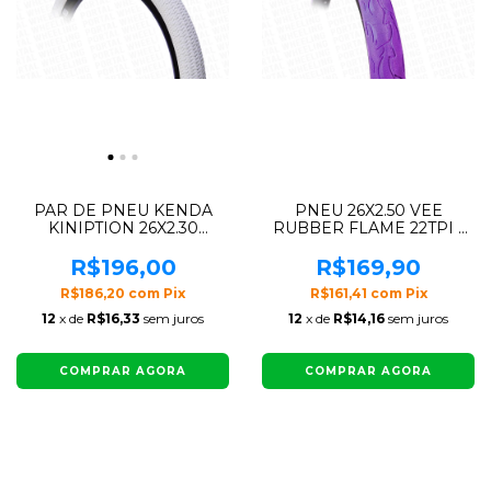
PAR DE PNEU KENDA
PNEU 26X2.50 VEE
KINIPTION 26X2.30
RUBBER FLAME 22TPI -
(BRANCO)
ROXO
R$196,00
R$169,90
R$186,20
com
Pix
R$161,41
com
Pix
12
x de
R$16,33
sem juros
12
x de
R$14,16
sem juros
COMPRAR AGORA
COMPRAR AGORA