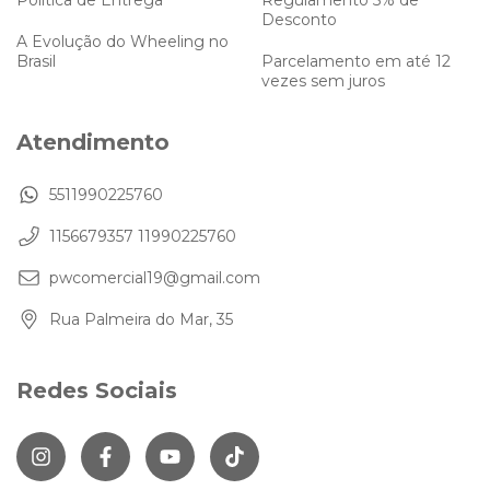
Política de Entrega
Regulamento 5% de
Desconto
A Evolução do Wheeling no
Brasil
Parcelamento em até 12
vezes sem juros
Atendimento
5511990225760
1156679357 11990225760
pwcomercial19@gmail.com
Rua Palmeira do Mar, 35
Redes Sociais