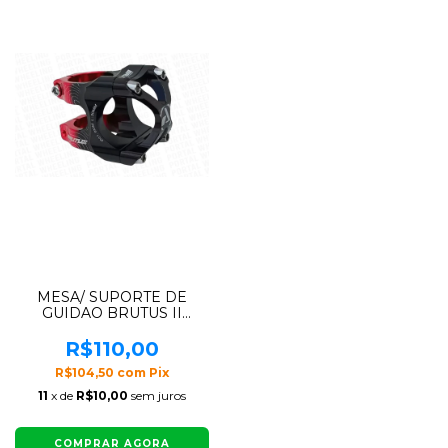
MESA/ SUPORTE DE
GUIDAO BRUTUS II
VERMELHO E PRETO
31.8X35MM
R$110,00
R$104,50
com
Pix
11
x de
R$10,00
sem juros
COMPRAR AGORA