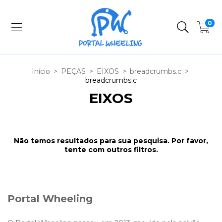
0
Início
>
PEÇAS
>
EIXOS
>
breadcrumbs.c
>
breadcrumbs.c
EIXOS
Não temos resultados para sua pesquisa. Por favor,
tente com outros filtros.
Portal Wheeling