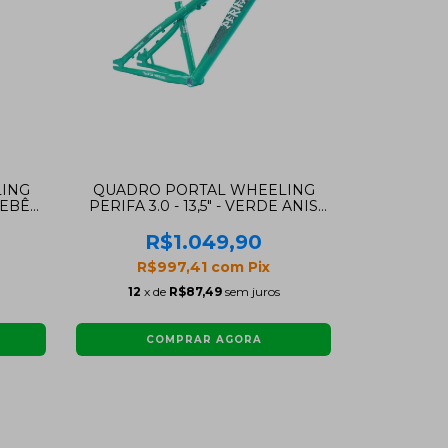
ING
QUADRO PORTAL WHEELING
BEBÊ
PERIFA 3.0 - 13,5" - VERDE ANIS
(ARO 26)
R$1.049,90
R$997,41
com
Pix
12
x de
R$87,49
sem juros
COMPRAR AGORA