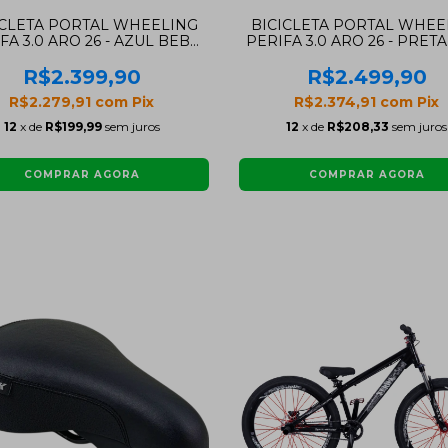
ICLETA PORTAL WHEELING
BICICLETA PORTAL WHEE
FA 3.0 ARO 26 - AZUL BEBÊ
PERIFA 3.0 ARO 26 - PRET
E PRETA COM FREIO
FREIO FERRADURA
HIDRAÚLICO SHIMANO
R$2.399,90
R$2.499,90
R$2.279,91
com
Pix
R$2.374,91
com
Pix
12
x de
R$199,99
sem juros
12
x de
R$208,33
sem juros