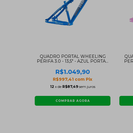
QUADRO PORTAL WHEELING
QU
PERIFA 3.0 - 13,5" - AZUL PORTAL
PERI
(ARO 26)
R$1.049,90
R$997,41
com
Pix
12
x de
R$87,49
sem juros
COMPRAR AGORA