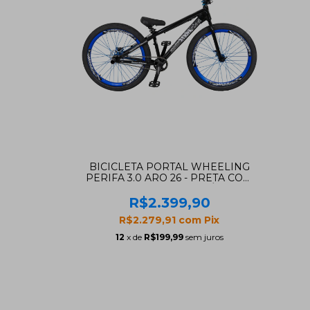
BICICLETA PORTAL WHEELING
PERIFA 3.0 ARO 26 - PRETA COM
AZUL E FREIO HIDRAÚLICO
SHIMANO
R$2.399,90
R$2.279,91
com
Pix
12
x de
R$199,99
sem juros