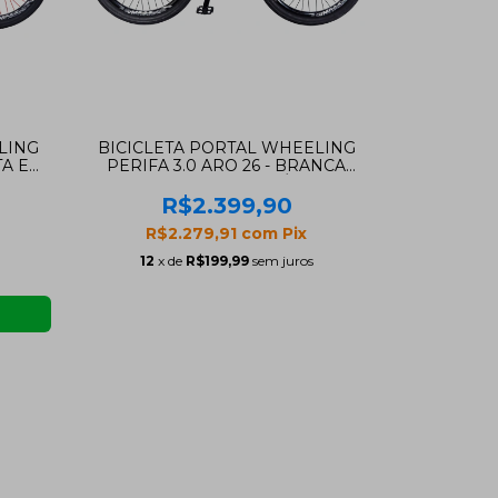
LING
BICICLETA PORTAL WHEELING
TA E
PERIFA 3.0 ARO 26 - BRANCA
O
COM FREIO HIDRAÚLICO
O
SHIMANO
R$2.399,90
R$2.279,91
com
Pix
12
x de
R$199,99
sem juros