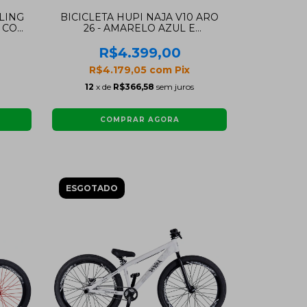
LING
BICICLETA HUPI NAJA V10 ARO
A COM
26 - AMARELO AZUL E
VERMELHO COM FREIO A DISCO
HIDRÁULICO SHIMANO
R$4.399,00
R$4.179,05
com
Pix
12
x de
R$366,58
sem juros
ESGOTADO